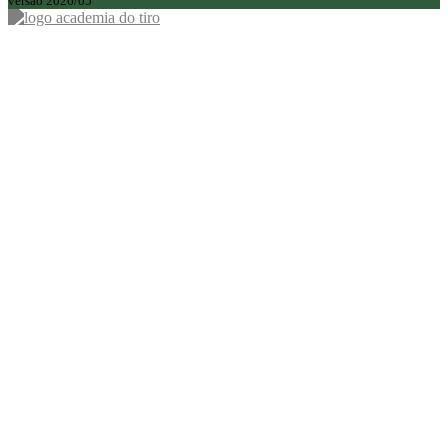
versão 2026/05