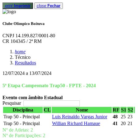
print
Imprimir
close
Fechar
Clube Olímpico Boituva
CNPJ 14.199.827/0001-80
CR 104345 / 2ª RM
home
Técnico
Resultados
12/07/2024 a 13/07/2024
5ª Etapa Campeonato Trap50 - FPTE - 2024
Evento com âmbito Estadual
Pesquisar
Disciplina
CL
Nome
RF
S1
S2
Trap 50 - Principal
Luis Reinaldo Vargas Junior
48
25
23
Trap 50 - Principal
Willian Richard Hamaue
41
20
21
Nº de Atletas: 2
Nº de Participações: 2