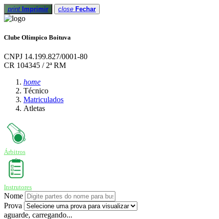
print
Imprimir
close
Fechar
Clube Olímpico Boituva
CNPJ 14.199.827/0001-80
CR 104345 / 2ª RM
home
Técnico
Matriculados
Atletas
Árbitros
Instrutores
Nome
Prova
aguarde, carregando...