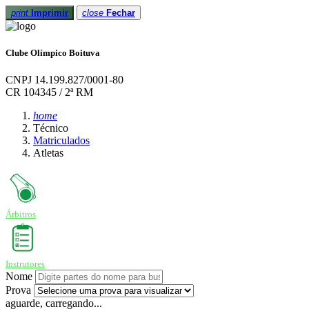
print
Imprimir
close
Fechar
Clube Olímpico Boituva
CNPJ 14.199.827/0001-80
CR 104345 / 2ª RM
home
Técnico
Matriculados
Atletas
Árbitros
Instrutores
Nome
Prova
aguarde, carregando...