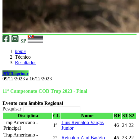
SP
home
Técnico
Resultados
print
Imprimir
09/12/2023 a 16/12/2023
11° Campeonato COB Trap 2023 - Final
Evento com âmbito Regional
Pesquisar
Disciplina
CL
Nome
RF
S1
S2
Trap Americano -
Luis Reinaldo Vargas
1º
46
24
22
Principal
Junior
Trap Americano -
2º
Reinaldo Zani Baggio
45
23
22