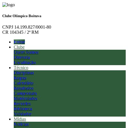
Clube Olímpico Boituva
CNPJ 14.199.827/0001-80
CR 104345 / 2ª RM
Entrar
Clube
Quem Somos
Diretoria
Localização
Técnico
Disciplinas
Regras
Calendário
Resultados
Campeonato
Matriculados
Recordes
Biblioteca
Validador
Mídias
Notícias