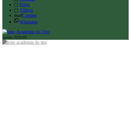
▢
Fotos
▢
Vídeos
mail
Contato
Whatsapp
versão 2026/05