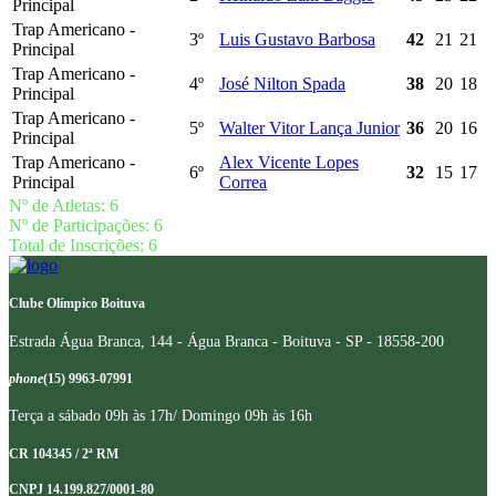
Principal
Trap Americano -
3º
Luis Gustavo Barbosa
42
21
21
Principal
Trap Americano -
4º
José Nilton Spada
38
20
18
Principal
Trap Americano -
5º
Walter Vitor Lança Junior
36
20
16
Principal
Trap Americano -
Alex Vicente Lopes
6º
32
15
17
Principal
Correa
Nº de Atletas: 6
Nº de Participações: 6
Total de Inscrições: 6
Clube Olímpico Boituva
Estrada Água Branca, 144 - Água Branca - Boituva - SP - 18558-200
phone
(15) 9963-07991
Terça a sábado 09h às 17h/ Domingo 09h às 16h
CR 104345 / 2ª RM
CNPJ 14.199.827/0001-80