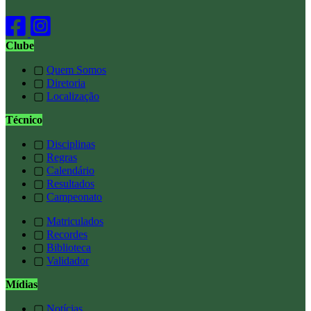
Clube
▢
Quem Somos
▢
Diretoria
▢
Localização
Técnico
▢
Disciplinas
▢
Regras
▢
Calendário
▢
Resultados
▢
Campeonato
▢
Matriculados
▢
Recordes
▢
Biblioteca
▢
Validador
Mídias
▢
Notícias