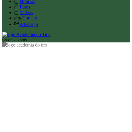
▢
Notícias
▢
Fotos
▢
Vídeos
mail
Contato
Whatsapp
versão 2026/05