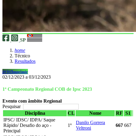
SP
home
Técnico
Resultados
print
Imprimir
02/12/2023 a 03/12/2023
1ª Campeonato Regional COB de Ipsc 2023
Evento com âmbito Regional
Pesquisar
Disciplina
CL
Nome
RF
S1
IPSC/ IDSC/ IDPA/ Saque
Danilo Gorrera
Rápido/ Desafio do aço -
1º
667
667
Veltroni
Principal