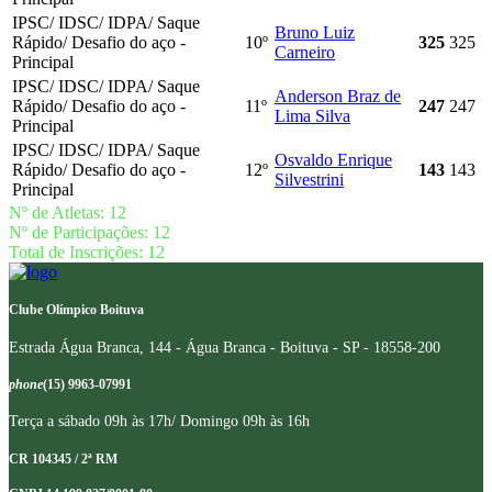
IPSC/ IDSC/ IDPA/ Saque
Bruno Luiz
Rápido/ Desafio do aço -
10º
325
325
Carneiro
Principal
IPSC/ IDSC/ IDPA/ Saque
Anderson Braz de
Rápido/ Desafio do aço -
11º
247
247
Lima Silva
Principal
IPSC/ IDSC/ IDPA/ Saque
Osvaldo Enrique
Rápido/ Desafio do aço -
12º
143
143
Silvestrini
Principal
Nº de Atletas: 12
Nº de Participações: 12
Total de Inscrições: 12
Clube Olímpico Boituva
Estrada Água Branca, 144 - Água Branca - Boituva - SP - 18558-200
phone
(15) 9963-07991
Terça a sábado 09h às 17h/ Domingo 09h às 16h
CR 104345 / 2ª RM