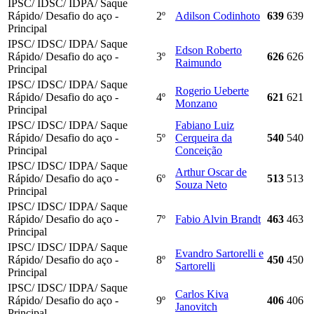
IPSC/ IDSC/ IDPA/ Saque
Rápido/ Desafio do aço -
2º
Adilson Codinhoto
639
639
Principal
IPSC/ IDSC/ IDPA/ Saque
Edson Roberto
Rápido/ Desafio do aço -
3º
626
626
Raimundo
Principal
IPSC/ IDSC/ IDPA/ Saque
Rogerio Ueberte
Rápido/ Desafio do aço -
4º
621
621
Monzano
Principal
IPSC/ IDSC/ IDPA/ Saque
Fabiano Luiz
Rápido/ Desafio do aço -
5º
Cerqueira da
540
540
Principal
Conceição
IPSC/ IDSC/ IDPA/ Saque
Arthur Oscar de
Rápido/ Desafio do aço -
6º
513
513
Souza Neto
Principal
IPSC/ IDSC/ IDPA/ Saque
Rápido/ Desafio do aço -
7º
Fabio Alvin Brandt
463
463
Principal
IPSC/ IDSC/ IDPA/ Saque
Evandro Sartorelli e
Rápido/ Desafio do aço -
8º
450
450
Sartorelli
Principal
IPSC/ IDSC/ IDPA/ Saque
Carlos Kiva
Rápido/ Desafio do aço -
9º
406
406
Janovitch
Principal