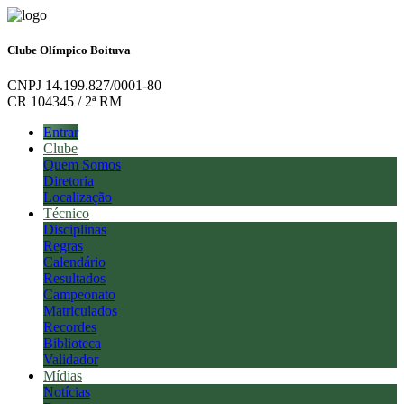
Clube Olímpico Boituva
CNPJ 14.199.827/0001-80
CR 104345 / 2ª RM
Entrar
Clube
Quem Somos
Diretoria
Localização
Técnico
Disciplinas
Regras
Calendário
Resultados
Campeonato
Matriculados
Recordes
Biblioteca
Validador
Mídias
Notícias