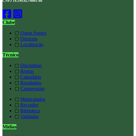
CNPJ 14.199.827/0001-80
Clube
▢
Quem Somos
▢
Diretoria
▢
Localização
Técnico
▢
Disciplinas
▢
Regras
▢
Calendário
▢
Resultados
▢
Campeonato
▢
Matriculados
▢
Recordes
▢
Biblioteca
▢
Validador
Mídias