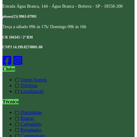
Estrada Água Branca, 144 - Água Branca - Boituva - SP - 18558-200
phone
(15) 9963-07991
Terça a sábado 09h às 17h/ Domingo 09h às 16h
CR 104345 / 2ª RM
CNPJ 14.199.827/0001-80
Clube
▢
Quem Somos
▢
Diretoria
▢
Localização
Técnico
▢
Disciplinas
▢
Regras
▢
Calendário
▢
Resultados
▢
Campeonato