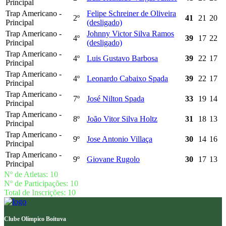
Principal
Trap Americano -
Felipe Schreiner de Oliveira
2º
41
21
20
Principal
(desligado)
Trap Americano -
Johnny Victor Silva Ramos
4º
39
17
22
Principal
(desligado)
Trap Americano -
4º
Luis Gustavo Barbosa
39
22
17
Principal
Trap Americano -
4º
Leonardo Cabaixo Spada
39
22
17
Principal
Trap Americano -
7º
José Nilton Spada
33
19
14
Principal
Trap Americano -
8º
João Vitor Silva Holtz
31
18
13
Principal
Trap Americano -
9º
Jose Antonio Villaça
30
14
16
Principal
Trap Americano -
9º
Giovane Rugolo
30
17
13
Principal
Nº de Atletas: 10
Nº de Participações: 10
Total de Inscrições: 10
Clube Olímpico Boituva