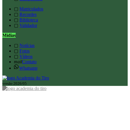
▢
Matriculados
▢
Recordes
▢
Biblioteca
▢
Validador
Mídias
▢
Notícias
▢
Fotos
▢
Vídeos
mail
Contato
Whatsapp
versão 2026/05