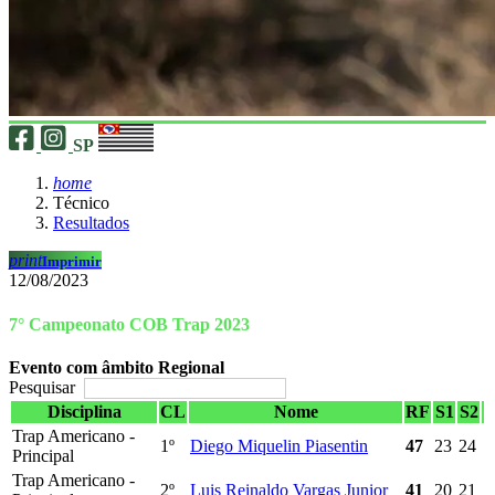
SP
home
Técnico
Resultados
print
Imprimir
12/08/2023
7° Campeonato COB Trap 2023
Evento com âmbito Regional
Pesquisar
Disciplina
CL
Nome
RF
S1
S2
Trap Americano -
1º
Diego Miquelin Piasentin
47
23
24
Principal
Trap Americano -
2º
Luis Reinaldo Vargas Junior
41
20
21