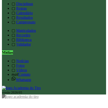
▢
Disciplinas
▢
Regras
▢
Calendário
▢
Resultados
▢
Campeonato
▢
Matriculados
▢
Recordes
▢
Biblioteca
▢
Validador
Mídias
▢
Notícias
▢
Fotos
▢
Vídeos
mail
Contato
Whatsapp
versão 2026/05