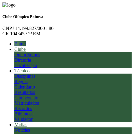
Clube Olímpico Boituva
CNPJ 14.199.827/0001-80
CR 104345 / 2ª RM
Entrar
Clube
Quem Somos
Diretoria
Localização
Técnico
Disciplinas
Regras
Calendário
Resultados
Campeonato
Matriculados
Recordes
Biblioteca
Validador
Mídias
Notícias