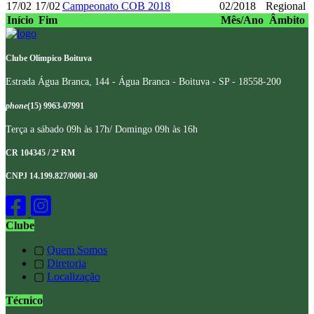
17/02
17/02
Campeonato COB 2018
02/2018
Regional
Início
Fim
Mês/Ano
Âmbito
Clube Olímpico Boituva
Estrada Água Branca, 144 - Água Branca - Boituva - SP - 18558-200
phone
(15) 9963-07991
Terça a sábado 09h às 17h/ Domingo 09h às 16h
CR 104345 / 2ª RM
CNPJ 14.199.827/0001-80
Clube
▢
Quem Somos
▢
Diretoria
▢
Localização
Técnico