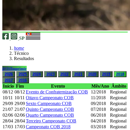
SP
home
Técnico
Resultados
print
Imprimir
2026
2025
2024
2023
2022
2021
2020
2019
2018
2017
2016
Início
Fim
Evento
Mês/Ano
Âmbito
08/12
08/12
Evento de Confraternização COB
12/2018
Regional
10/11
10/11
Oitavo Campeonato COB
11/2018
Regional
29/09
29/09
Sexto Campeonato COB
09/2018
Regional
21/07
21/07
Quinto Campeonato COB
07/2018
Regional
02/06
02/06
Quarto Campeonato COB
06/2018
Regional
28/04
28/04
Terceiro Campeonato COB
04/2018
Regional
17/03
17/03
Campeonato COB 2018
03/2018
Regional