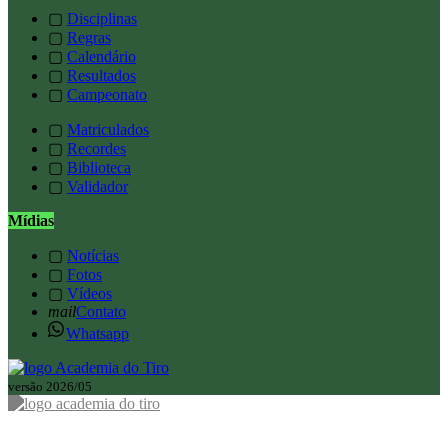
▢
Disciplinas
▢
Regras
▢
Calendário
▢
Resultados
▢
Campeonato
▢
Matriculados
▢
Recordes
▢
Biblioteca
▢
Validador
Mídias
▢
Notícias
▢
Fotos
▢
Vídeos
mail
Contato
Whatsapp
versão 2026/05