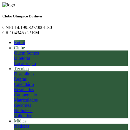
Clube Olímpico Boituva
CNPJ 14.199.827/0001-80
CR 104345 / 2ª RM
Entrar
Clube
Quem Somos
Diretoria
Localização
Técnico
Disciplinas
Regras
Calendário
Resultados
Campeonato
Matriculados
Recordes
Biblioteca
Validador
Mídias
Notícias