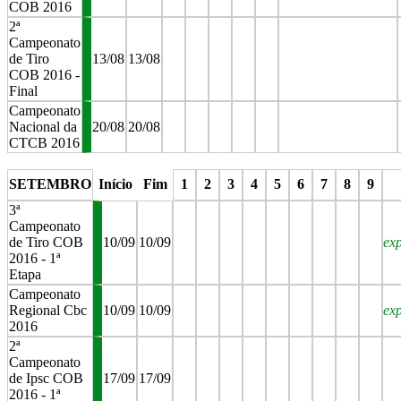
COB 2016
2ª
Campeonato
de Tiro
13/08
13/08
COB 2016 -
Final
Campeonato
Nacional da
20/08
20/08
CTCB 2016
stop
stop
stop
stop
stop
stop
SETEMBRO
Início
Fim
1
2
3
4
5
6
7
8
9
3ª
Campeonato
de Tiro COB
10/09
10/09
ex
2016 - 1ª
Etapa
Campeonato
Regional Cbc
10/09
10/09
ex
2016
2ª
Campeonato
de Ipsc COB
17/09
17/09
2016 - 1ª