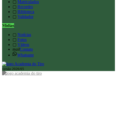
▢
Matriculados
▢
Recordes
▢
Biblioteca
▢
Validador
Mídias
▢
Notícias
▢
Fotos
▢
Vídeos
mail
Contato
Whatsapp
versão 2026/05