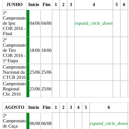
JUNHO
Início
Fim
1
2
3
4
5
6
1ª
Campeonato
de Ipsc
04/06
04/06
expand_circle_down
COB 2016 -
Final
2ª
Campeonato
de Tiro
18/06
18/06
COB 2016 -
1ª Etapa
Campeonato
Nacional da
25/06
25/06
CTCB 2016
Campeonato
Regional
25/06
25/06
Cbc 2016
stop
stop
stop
stop
stop
stop
AGOSTO
Início
Fim
1
2
3
4
5
6
2ª
Campeonato
06/08
06/08
expand_circle_down
de Caça