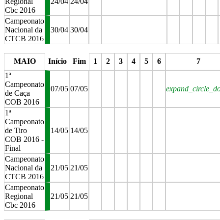
Regional
24/04
24/04
Cbc 2016
Campeonato
Nacional da
30/04
30/04
CTCB 2016
stop
stop
stop
stop
stop
stop
MAIO
Início
Fim
1
2
3
4
5
6
7
1ª
Campeonato
07/05
07/05
expand_circle_d
de Caça
COB 2016
1ª
Campeonato
de Tiro
14/05
14/05
COB 2016 -
Final
Campeonato
Nacional da
21/05
21/05
CTCB 2016
Campeonato
Regional
21/05
21/05
Cbc 2016
stop
stop
stop
stop
stop
stop
stop