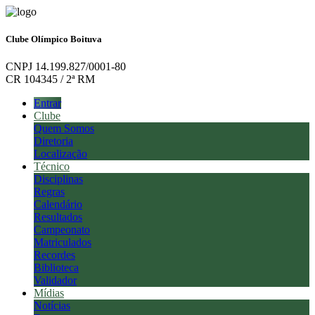
Clube Olímpico Boituva
CNPJ 14.199.827/0001-80
CR 104345 / 2ª RM
Entrar
Clube
Quem Somos
Diretoria
Localização
Técnico
Disciplinas
Regras
Calendário
Resultados
Campeonato
Matriculados
Recordes
Biblioteca
Validador
Mídias
Notícias