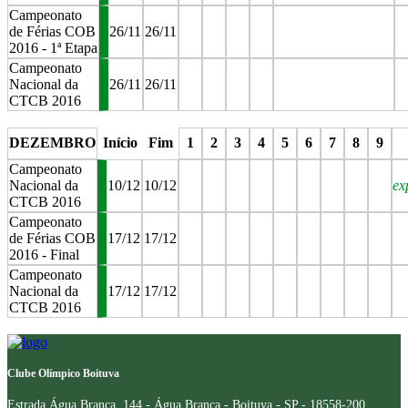
Campeonato
de Férias COB
26/11
26/11
2016 - 1ª Etapa
Campeonato
Nacional da
26/11
26/11
CTCB 2016
stop
stop
stop
stop
stop
st
DEZEMBRO
Início
Fim
1
2
3
4
5
6
7
8
9
Campeonato
Nacional da
10/12
10/12
ex
CTCB 2016
Campeonato
de Férias COB
17/12
17/12
2016 - Final
Campeonato
Nacional da
17/12
17/12
CTCB 2016
stop
stop
stop
stop
stop
stop
stop
stop
stop
Clube Olímpico Boituva
Estrada Água Branca, 144 - Água Branca - Boituva - SP - 18558-200