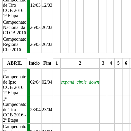
de Tiro
12/03
12/03
COB 2016 -
1ª Etapa
Campeonato
Nacional da
26/03
26/03
CTCB 2016
Campeonato
Regional
26/03
26/03
Cbc 2016
stop
stop
stop
stop
stop
stop
stop
stop
stop
stop
s
ABRIL
Início
Fim
1
2
3
4
5
6
1ª
Campeonato
de Ipsc
02/04
02/04
expand_circle_down
COB 2016 -
1ª Etapa
1ª
Campeonato
de Tiro
23/04
23/04
COB 2016 -
2ª Etapa
Campeonato