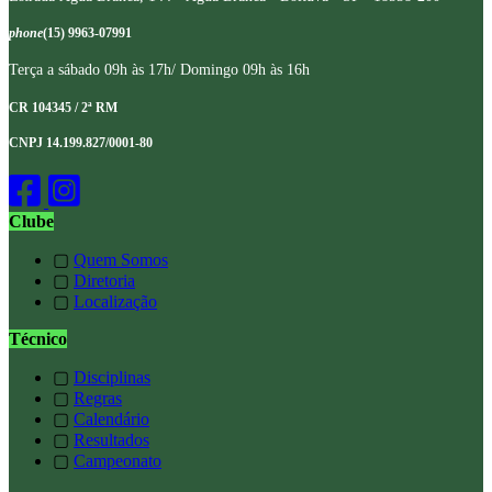
phone
(15) 9963-07991
Terça a sábado 09h às 17h/ Domingo 09h às 16h
CR 104345 / 2ª RM
CNPJ 14.199.827/0001-80
Clube
▢
Quem Somos
▢
Diretoria
▢
Localização
Técnico
▢
Disciplinas
▢
Regras
▢
Calendário
▢
Resultados
▢
Campeonato