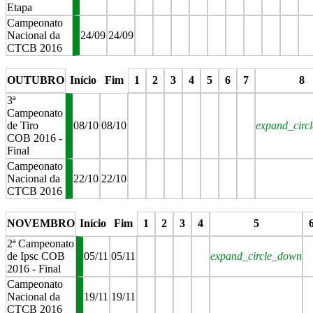
Etapa
Campeonato
Nacional da
24/09
24/09
CTCB 2016
stop
stop
stop
stop
stop
stop
stop
stop
stop
OUTUBRO
Início
Fim
1
2
3
4
5
6
7
8
3ª
Campeonato
de Tiro
08/10
08/10
expand_circ
COB 2016 -
Final
Campeonato
Nacional da
22/10
22/10
CTCB 2016
stop
stop
stop
stop
stop
stop
stop
stop
NOVEMBRO
Início
Fim
1
2
3
4
5
2ª Campeonato
de Ipsc COB
05/11
05/11
expand_circle_down
2016 - Final
Campeonato
Nacional da
19/11
19/11
CTCB 2016