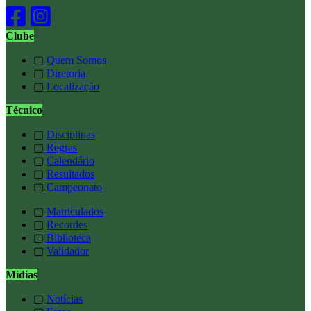
Clube
▢
Quem Somos
▢
Diretoria
▢
Localização
Técnico
▢
Disciplinas
▢
Regras
▢
Calendário
▢
Resultados
▢
Campeonato
▢
Matriculados
▢
Recordes
▢
Biblioteca
▢
Validador
Mídias
▢
Notícias