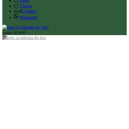
▢
Fotos
▢
Vídeos
mail
Contato
Whatsapp
versão 2026/05