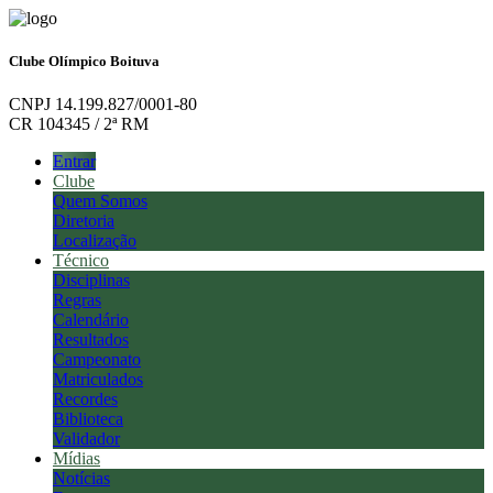
Clube Olímpico Boituva
CNPJ 14.199.827/0001-80
CR 104345 / 2ª RM
Entrar
Clube
Quem Somos
Diretoria
Localização
Técnico
Disciplinas
Regras
Calendário
Resultados
Campeonato
Matriculados
Recordes
Biblioteca
Validador
Mídias
Notícias