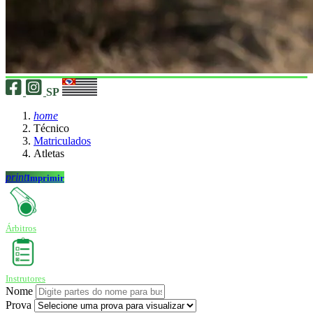
SP
home
Técnico
Matriculados
Atletas
print
Imprimir
Árbitros
Instrutores
Nome
Prova