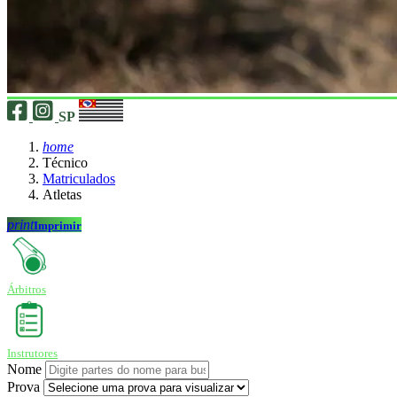
SP
home
Técnico
Matriculados
Atletas
print
Imprimir
Árbitros
Instrutores
Nome
Prova