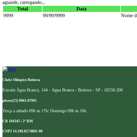
aguarde, carregando...
Total
Data
9999
99/99/9999
Nome do
Clube Olímpico Boituva
Estrada Água Branca, 144 - Água Branca - Boituva - SP - 18558-200
phone
(15) 9963-07991
Terça a sábado 09h às 17h/ Domingo 09h às 16h
CR 104345 / 2ª RM
CNPJ 14.199.827/0001-80