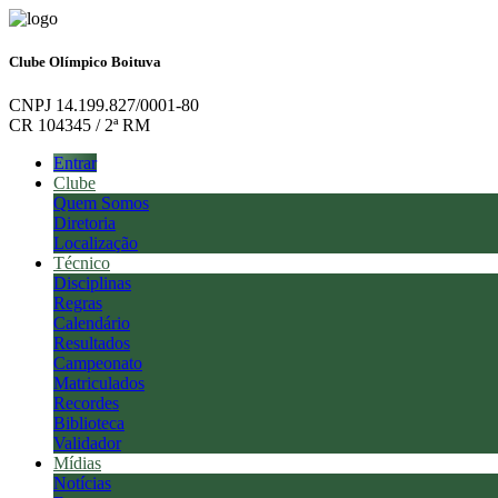
Clube Olímpico Boituva
CNPJ 14.199.827/0001-80
CR 104345 / 2ª RM
Entrar
Clube
Quem Somos
Diretoria
Localização
Técnico
Disciplinas
Regras
Calendário
Resultados
Campeonato
Matriculados
Recordes
Biblioteca
Validador
Mídias
Notícias